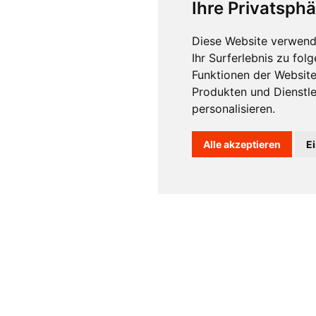
Ihre Privatsphä
Diese Website verwend
Ihr Surferlebnis zu fo
Funktionen der Websit
Produkten und Dienstl
personalisieren
.
Alle akzeptieren
E
DATENSCHUTZERKLÄRUNG
SWIT
blwiesweg 2 | 82418 Murnau | Deutschland